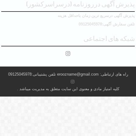
پذیرش آگهی درروزنامه (درسراسرکشور)
پذیرش آگهی درسریع ترین زمان باحداقل هزینه
تلفن سفارش آگهی:09125045978
شبکه های اجتماعی
راه های ارتباطی: eroozname@gmail.com تلفن پشتیبانی:09125045978
کلیه امتیاز مادی و معنوی این سایت متعلق به مدیریت میباشد .