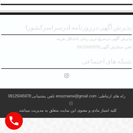
پذیرش آگهی درروزنامه (درسراسرکشور)
پذیرش آگهی درسریع ترین زمان باحداقل هزینه
تلفن سفارش آگهی:09125045978
شبکه های اجتماعی
راه های ارتباطی: eroozname@gmail.com تلفن پشتیبانی:09125045978
کلیه امتیاز مادی و معنوی این سایت متعلق به مدیریت میباشد .