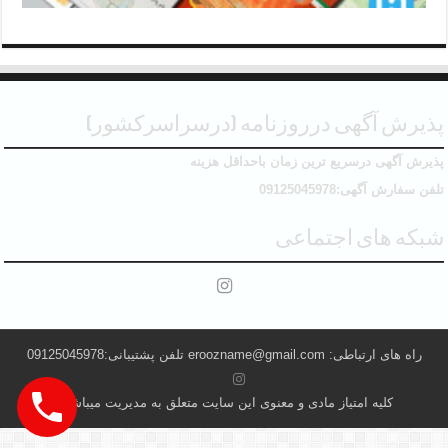
پذیرش آگهی درروزنامه (درسراسرکشور)
پذیرش آگهی درسریع ترین زمان باحداقل هزینه
تلفن سفارش آگهی:09125045978
شبکه های اجتماعی
راه های ارتباطی: eroozname@gmail.com تلفن پشتیبانی:09125045978
کلیه امتیاز مادی و معنوی این سایت متعلق به مدیریت میباشد .