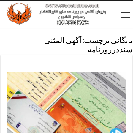
بایگانی برچسب:
آگهی المثنی
سنددرروزنامه
آگهی مفقودی روزنامه شهرکرج