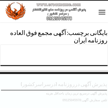
بایگانی برچسب:
آگهی مجمع فوق العاده
روزنامه ایران
آگهی دعوت مجمع فوق العاده روزنامه ایران
پذیرش آگهی درروزنامه (درسراسرکشور)
پذیرش آگهی درسریع ترین زمان باحداقل هزینه
تلفن سفارش آگهی:09125045978