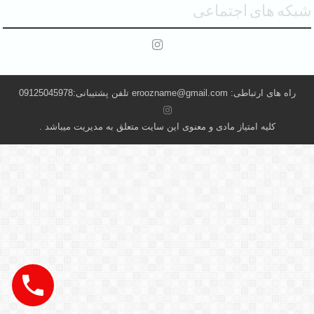
شبکه های اجتماعی
راه های ارتباطی: eroozname@gmail.com تلفن پشتیبانی:09125045978
کلیه امتیاز مادی و معنوی این سایت متعلق به مدیریت میباشد .