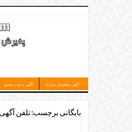
آگهی مفقودی مدارک
آگهی دعوت مجمع
بایگانی برچسب:
تلفن آگهی
تلفن آگهی دفترروزنامه همشه