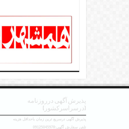
آگهی مزایده روزنامه همشهری
پذیرش آگهی درروزنامه
(درسراسرکشور)
پذیرش آگهی درسریع ترین زمان باحداقل هزینه
تلفن سفارش آگهی:09125045978