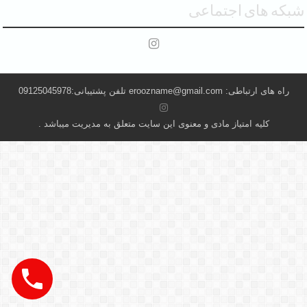
شبکه های اجتماعی
راه های ارتباطی: eroozname@gmail.com تلفن پشتیبانی:09125045978
کلیه امتیاز مادی و معنوی این سایت متعلق به مدیریت میباشد .