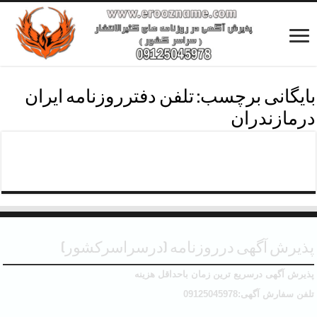
بایگانی برچسب:
تلفن دفترروزنامه ایران
درمازندران
تلفن دفترآگهی روزنامه /شهرمازندران
پذیرش آگهی درروزنامه (درسراسرکشور)
پذیرش آگهی درسریع ترین زمان باحداقل هزینه
تلفن سفارش آگهی:09125045978