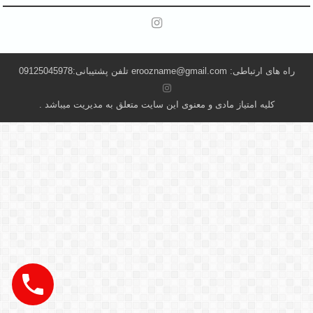
راه های ارتباطی: eroozname@gmail.com تلفن پشتیبانی:09125045978
کلیه امتیاز مادی و معنوی این سایت متعلق به مدیریت میباشد .