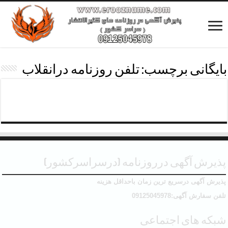
بایگانی برچسب:
تلفن روزنامه درانقلاب
چاپ آگهی روزنامه محدوده انقلاب
پذیرش آگهی درروزنامه (درسراسرکشور)
پذیرش آگهی درسریع ترین زمان باحداقل هزینه
تلفن سفارش آگهی:09125045978
شبکه های اجتماعی