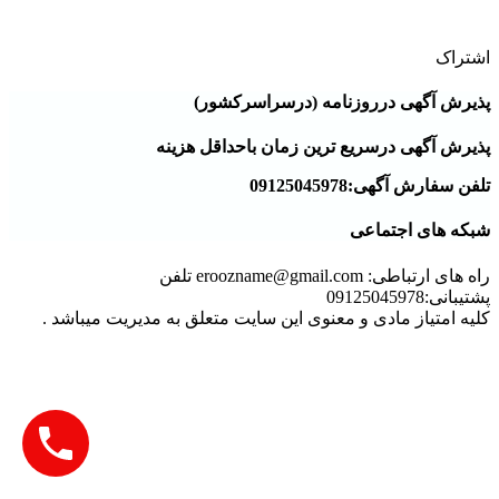
دفترروزنامه درغرب تهران
اشتراک
پذیرش آگهی درروزنامه (درسراسرکشور)
پذیرش آگهی درسریع ترین زمان باحداقل هزینه
تلفن سفارش آگهی:09125045978
شبکه های اجتماعی
راه های ارتباطی: eroozname@gmail.com تلفن
پشتیبانی:09125045978
کلیه امتیاز مادی و معنوی این سایت متعلق به مدیریت میباشد .