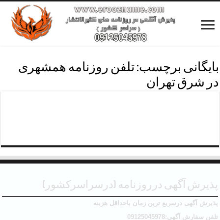
بایگانی برچسب:
تلفن روزنامه همشهری
در شرق تهران
شماره تلفن روزنامه همشهری محدوده شرق
تهران
پذیرش آگهی درروزنامه (درسراسرکشور)
پذیرش آگهی درسریع ترین زمان باحداقل هزینه
تلفن سفارش آگهی:09125045978