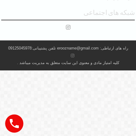
شبکه های اجتماعی
راه های ارتباطی: eroozname@gmail.com تلفن پشتیبانی:09125045978
کلیه امتیاز مادی و معنوی این سایت متعلق به مدیریت میباشد .