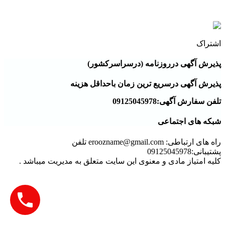
آگهی روزنامه کثیرالانتشار شهرکرد
اشتراک
پذیرش آگهی درروزنامه (درسراسرکشور)
پذیرش آگهی درسریع ترین زمان باحداقل هزینه
تلفن سفارش آگهی:09125045978
شبکه های اجتماعی
راه های ارتباطی: eroozname@gmail.com تلفن
پشتیبانی:09125045978
کلیه امتیاز مادی و معنوی این سایت متعلق به مدیریت میباشد .