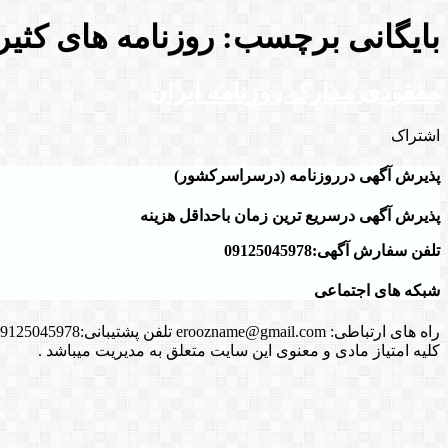
بایگانی برچسب:
روزنامه های کثیرا
مفقودی مدارک روزنامه ایران
اشتراک
پذیرش آگهی درروزنامه (درسراسرکشور)
پذیرش آگهی درسریع ترین زمان باحداقل هزینه
تلفن سفارش آگهی:09125045978
شبکه های اجتماعی
راه های ارتباطی: eroozname@gmail.com تلفن پشتیبانی:09125045978
کلیه امتیاز مادی و معنوی این سایت متعلق به مدیریت میباشد .