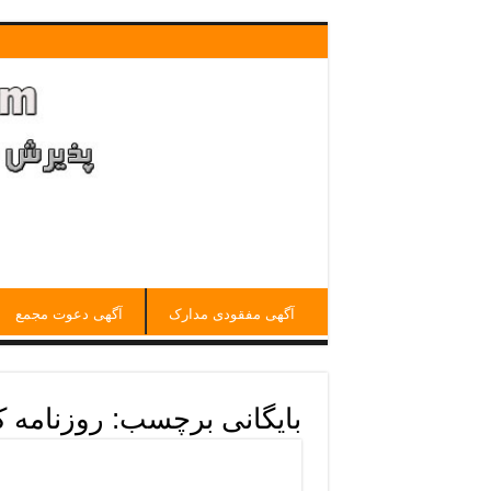
آگهی مفقودی مدارک
آگهی دعوت مجمع
بایگانی برچسب:
روزنامه ک
آگهی روزنامه کثیرالانتشاراست