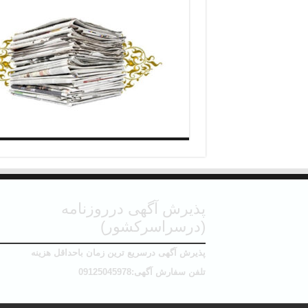
پذیرش آگهی درروزنامه
(درسراسرکشور)
پذیرش آگهی درسریع ترین زمان باحداقل هزینه
تلفن سفارش آگهی:09125045978