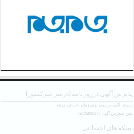
پذیرش آگهی درروزنامه (درسراسرکشور)
پذیرش آگهی درسریع ترین زمان باحداقل هزینه
تلفن سفارش آگهی:09125045978
شبکه های اجتماعی