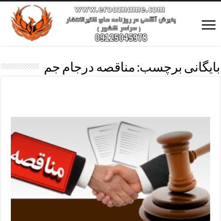
بایگانی برچسب:
مناقصه درجام جم
آگهی مناقصه باحداقل هزینه-روزنامه های
کثیرالانتشار