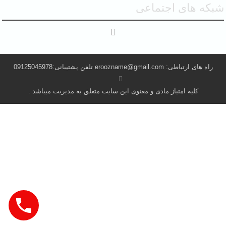
شبکه های اجتماعی
راه های ارتباطی: eroozname@gmail.com تلفن پشتیبانی:09125045978
کلیه امتیاز مادی و معنوی این سایت متعلق به مدیریت میباشد .