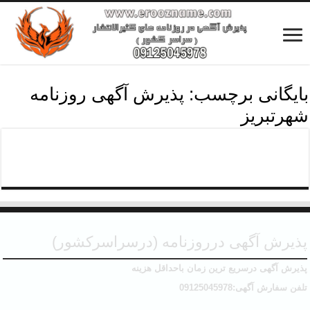
بایگانی برچسب:
پذیرش آگهی روزنامه
شهرتبریز
مفقودی سندکمپانی شهرتبریز
پذیرش آگهی درروزنامه (درسراسرکشور)
پذیرش آگهی درسریع ترین زمان باحداقل هزینه
تلفن سفارش آگهی:09125045978