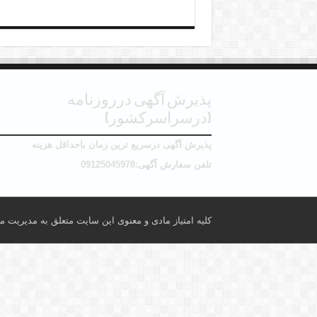
پذیرش آگهی درروزنامه
(درسراسرکشور)
پذیرش آگهی درسریع ترین زمان باحداقل هزینه
تلفن سفارش آگهی:09125045978
کلیه امتیاز مادی و معنوی این سایت متعلق به مدیریت می