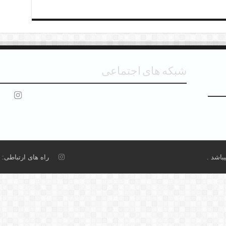
شبکه های اجتماعی
باشد .
راه های ارتباطی: eroozname@gmail.com تلفن پشتیبانی:09125045978