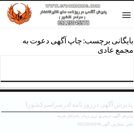
بایگانی برچسب:
چاپ آگهی دعوت به
مجمع عادی
آگهی دعوت به مجمع عمومی عادی
پذیرش آگهی درروزنامه (درسراسرکشور)
پذیرش آگهی درسریع ترین زمان باحداقل هزینه
تلفن سفارش آگهی:09125045978