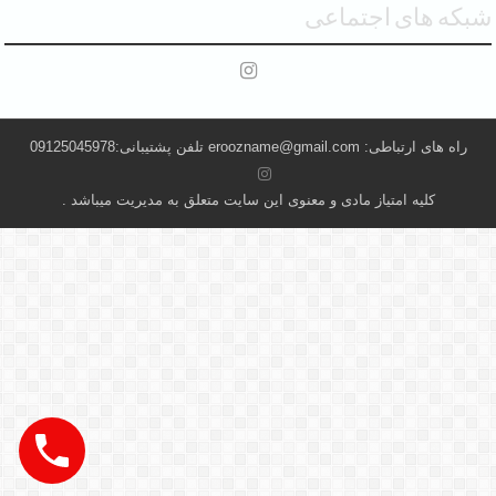
شبکه های اجتماعی
راه های ارتباطی: eroozname@gmail.com تلفن پشتیبانی:09125045978
کلیه امتیاز مادی و معنوی این سایت متعلق به مدیریت میباشد .