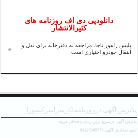
دانلودپی دی اف روزنامه های
کثیرالانتشار
پلیس راهور ناجا: مراجعه به دفترخانه برای نقل و
انتقال خودرو اختیاری است
پذیرش آگهی درروزنامه (درسراسرکشور)
پذیرش آگهی درسریع ترین زمان باحداقل هزینه
تلفن سفارش آگهی:09125045978