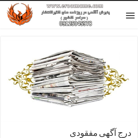
درج آگهی مفقودی