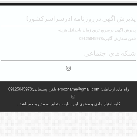
پذیرش آگهی درروزنامه (درسراسرکشور)
پذیرش آگهی درسریع ترین زمان باحداقل هزینه
تلفن سفارش آگهی:09125045978
شبکه های اجتماعی
راه های ارتباطی: eroozname@gmail.com تلفن پشتیبانی:09125045978
کلیه امتیاز مادی و معنوی این سایت متعلق به مدیریت میباشد .