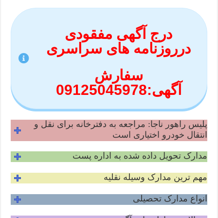
درج آگهی مفقودی
درروزنامه های سراسری
سفارش
آگهی:09125045978
پلیس راهور ناجا: مراجعه به دفترخانه برای نقل و
انتقال خودرو اختیاری است
مدارک تحویل داده شده به اداره پست
مهم ترین مدارک وسیله نقلیه
انواع مدارک تحصیلی