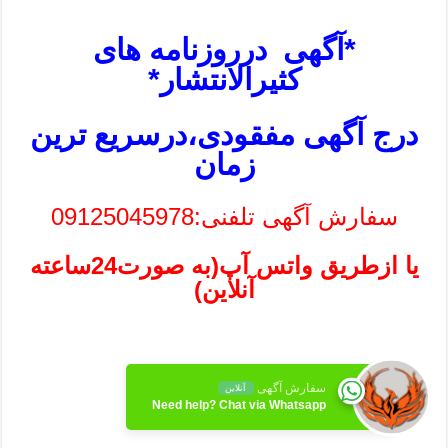
*آگهی درروزنامه های
کثیرالانتشار*
درج آگهی مفقودی،درسریع ترین
زمان
سفارش آگهی تلفنی:09125045978
یا ازطریق واتس آپ(به صورت24ساعته
آنلاین)
سفارش آگهی
آنلاین
Need help? Chat via Whatsapp